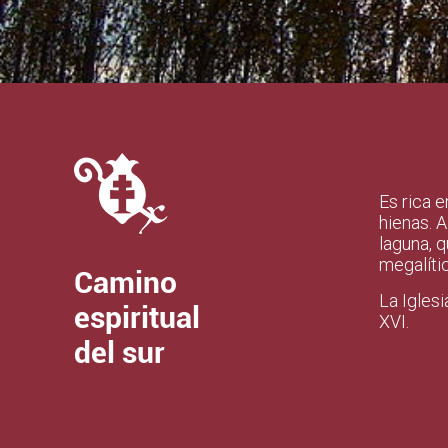
Es rica 
hienas. 
laguna, 
megalíti
Camino
La Igles
espiritual
XVI.
del sur