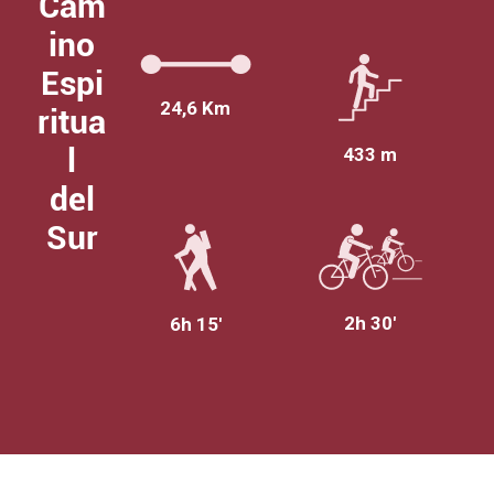
Cam
ino
Espi
24,6 Km
ritua
l
433 m
del
Sur
2h 30'
6h 15'