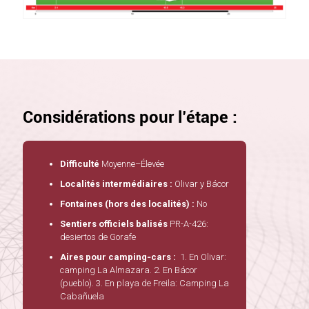
Considérations pour l’étape :
Difficulté
Moyenne–Élevée
Localités intermédiaires :
Olivar y Bácor
Fontaines (hors des localités) :
No
Sentiers officiels balisés
PR-A-426:
desiertos de Gorafe
Aires pour camping‑cars :
1. En Olivar:
camping La Almazara. 2. En Bácor
(pueblo). 3. En playa de Freila: Camping La
Cabañuela