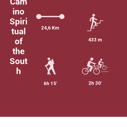
Cam
ino
Spiri
24,6 Km
tual
of
433 m
the
Sout
h
2h 30'
6h 15'