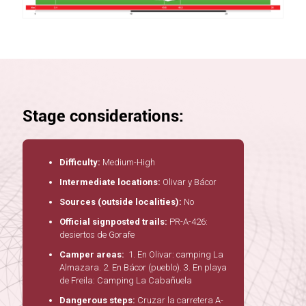
Stage considerations:
Difficulty:
Medium-High
Intermediate locations:
Olivar y Bácor
Sources (outside localities):
No
Official signposted trails:
PR-A-426:
desiertos de Gorafe
Camper areas:
1. En Olivar: camping La
Almazara. 2. En Bácor (pueblo). 3. En playa
de Freila: Camping La Cabañuela
Dangerous steps:
Cruzar la carretera A-