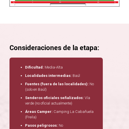
Consideraciones de la etapa:
Dificultad:
Media-Alta
Localidades intermedias:
Baúl
Fuentes (fuera de las localidades):
No
(solo en Baúl)
Senderos oficiales señalizados:
Vía
verde (no oficial actualmente)
Áreas Camper:
Camping La Cabañuela
(Freila)
Pasos peligrosos:
No