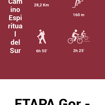
Cam
28,2 Km
ino
160 m
Espi
ritua
l
del
Sur
2h 25'
6h 55'
ETAPA Gor -