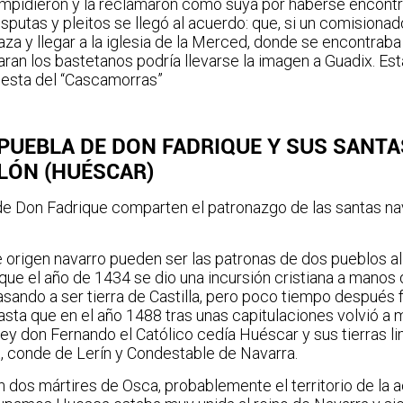
impidieron y la reclamaron como suya por haberse encont
isputas y pleitos se llegó al acuerdo: que, si un comisiona
za y llegar a la iglesia de la Merced, donde se encontraba 
taran los bastetanos podría llevarse la imagen a Guadix. Est
fiesta del “Cascamorras”
 PUEBLA DE DON FADRIQUE Y SUS SANT
ILÓN (HUÉSCAR)
e Don Fadrique comparten el patronazgo de las santas nav
origen navarro pueden ser las patronas de dos pueblos al 
ue el año de 1434 se dio una incursión cristiana a manos 
asando a ser tierra de Castilla, pero poco tiempo después 
sta que en el año 1488 tras unas capitulaciones volvió a
rey don Fernando el Católico cedía Huéscar y sus tierras l
 conde de Lerín y Condestable de Navarra.
n dos mártires de Osca, probablemente el territorio de la a