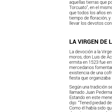
aquellas tierras que 
Torcuato”, en el mismo
que todos los años en 
tiempo de floración, y
llevar los devotos co
LA VIRGEN DE 
La devoción a la Virge
moros, don Luis de Acu
ermita en 1523 fue en
mercedarios fomentaro
existencia de una cof
fiesta que organizaba 
Según una tradición s
llamado Juan Pedernal
Estando en este menes
dijo: “Tened piedad de
Como él había sido qu