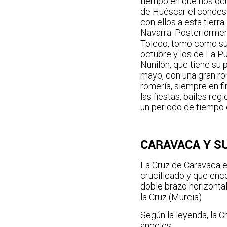
tiempo en que nos ocu
de Huéscar el condest
con ellos a esta tierr
Navarra. Posteriormen
Toledo, tomó como sus
octubre y los de La P
Nunilón, que tiene su
mayo, con una gran rome
romería, siempre en fi
las fiestas, bailes re
un periodo de tiempo e
CARAVACA Y SU
La Cruz de Caravaca es
crucificado y que enco
doble brazo horizontal
la Cruz (Murcia).
Según la leyenda, la C
ángeles.