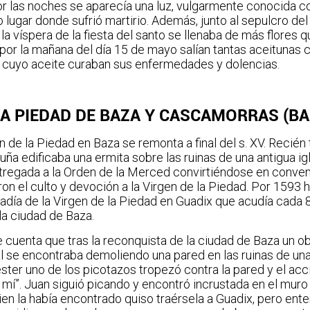
por las noches se aparecía una luz, vulgarmente conocida 
 lugar donde sufrió martirio. Además, junto al sepulcro del 
la víspera de la fiesta del santo se llenaba de más flores q
 por la mañana del día 15 de mayo salían tantas aceitunas 
n cuyo aceite curaban sus enfermedades y dolencias.
LA PIEDAD DE BAZA Y CASCAMORRAS (BA
n de la Piedad en Baza se remonta a final del s. XV. Recié
ña edificaba una ermita sobre las ruinas de una antigua i
tregada a la Orden de la Merced convirtiéndose en conven
n el culto y devoción a la Virgen de la Piedad. Por 1593 h
radía de la Virgen de la Piedad en Guadix que acudía cada 
la ciudad de Baza.
e cuenta que tras la reconquista de la ciudad de Baza un o
 se encontraba demoliendo una pared en las ruinas de una
ter uno de los picotazos tropezó contra la pared y el acc
 mí”. Juan siguió picando y encontró incrustada en el muro l
ien la había encontrado quiso traérsela a Guadix, pero ent