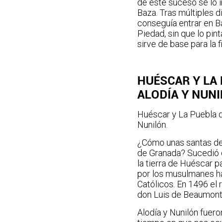
de este suceso se lo 
Baza. Tras múltiples d
conseguía entrar en Ba
Piedad, sin que lo pin
sirve de base para la 
HUÉSCAR Y LA
ALODÍA Y NUN
Huéscar y La Puebla d
Nunilón.
¿Cómo unas santas de 
de Granada? Sucedió q
la tierra de Huéscar p
por los musulmanes ha
Católicos. En 1496 el 
don Luis de Beaumont,
Alodía y Nunilón fuero