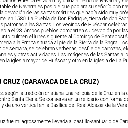
pamos Huesca estaba muy unida al reino de Navarra y sie
able de Navarra es posible que poblara su señorío con na
a la devoción de las santas mártires que había sido muy p
te, en 1580, La Puebla de Don Fadrique, tierra de don Fad
 patronas a las Santas. Los vecinos de Huéscar celebran s
uebla el 28. Ambos pueblos comparten su devoción por las
 punto culmen el lunes siguiente al Domingo de Pentecost
ría a la Ermita situada al pie de la Sierra de la Sagra. Los
n de semana, se celebran verbenas, desfile de carrozas, el
gionales y otras actividades. Las imágenes de las Santas a l
n la iglesia mayor de Huéscar y otro en la iglesia de La P
 CRUZ (CARAVACA DE LA CRUZ)
, según la tradición cristiana, una reliquia de la Cruz en la
ntró Santa Elena. Se conserva en un relicario con forma de
 y de uno vertical en la Basílica del Real Alcázar de la Ve
ruz fue milagrosamente llevada al castillo-santuario de Ca