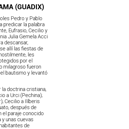
AMA (GUADIX)
toles Pedro y Pablo
 predicar la palabra
te, Eufrasio, Cecilio y
onia Julia Gemela Acci
ra descansar,
 allí las fiestas de
 hostilmente, les
otegidos por el
o milagroso fueron
ó el bautismo y levantó
la doctrina cristiana,
io a Urci (Pechina);
; Cecilio a Ilíberis
cuato, después de
 el paraje conocido
a y unas cuevas
 habitantes de