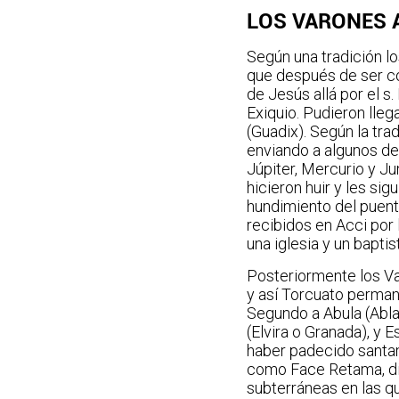
LOS VARONES A
Según una tradición l
que después de ser co
de Jesús allá por el s.
Exiquio. Pudieron lleg
(Guadix). Según la tra
enviando a algunos de 
Júpiter, Mercurio y Ju
hicieron huir y les si
hundimiento del puent
recibidos en Acci por 
una iglesia y un baptis
Posteriormente los Var
y así Torcuato permane
Segundo a Abula (Abla s
(Elvira o Granada), y 
haber padecido santam
como Face Retama, dis
subterráneas en las q