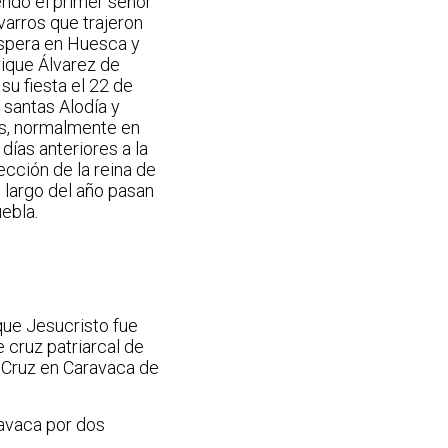
ndo el primer señor
varros que trajeron
róspera en Huesca y
rique Álvarez de
u fiesta el 22 de
 santas Alodía y
és, normalmente en
 días anteriores a la
ección de la reina de
o largo del año pasan
uebla.
 que Jesucristo fue
 cruz patriarcal de
ra Cruz en Caravaca de
ravaca por dos