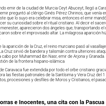
endo emir de la ciudad de Murcia Ceyt Abuceyt, llegó a Car
 emir preguntó al clérigo Ginés Pérez Chirinos, que venía en
éste que lo suyo era celebrar misa, entonces el emir mandó
cer su curiosidad sobre el ritual cristiano. Al decir el sac
al menester, aparecieron dos ángeles que, transportando el r
caron sobre el improvisado altar. La milagrosa aparición hi
.
a aparición de la Cruz, el reino murciano pasó al vasallaje
 La Cruz sirvió de bandera y talismán contra ulteriores ataq
 a cabo por Muhammad ibn Nasr, emir de Arjona y Granada. 
ión de la frontera hispano-islámica.
 de Caravaca fue extendida por todo el orbe cristiano grac
ra las fiestas patronales de la Santísima y Vera Cruz del 1
os, procesiones y desfiles de Moros y Cristianos, el pasa
rras e Inocentes, una cita con la Pascua