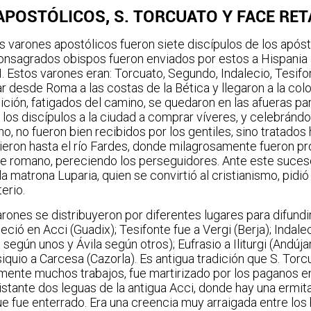
POSTÓLICOS, S. TORCUATO Y FACE RET
os varones apostólicos fueron siete discípulos de los após
nsagrados obispos fueron enviados por estos a Hispania a
 I. Estos varones eran: Torcuato, Segundo, Indalecio, Tesifon
ar desde Roma a las costas de la Bética y llegaron a la col
dición, fatigados del camino, se quedaron en las afueras pa
los discípulos a la ciudad a comprar víveres, y celebrándose
no, no fueron bien recibidos por los gentiles, sino tratados
guieron hasta el río Fardes, donde milagrosamente fueron pr
e romano, pereciendo los perseguidores. Ante este suces
la matrona Luparia, quien se convirtió al cristianismo, pidi
terio.
ones se distribuyeron por diferentes lugares para difundir 
ció en Acci (Guadix); Tesifonte fue a Vergi (Berja); Indalec
egún unos y Ávila según otros); Eufrasio a Iliturgi (Andújar)
Esiquio a Carcesa (Cazorla). Es antigua tradición que S. Tor
ente muchos trabajos, fue martirizado por los paganos en
tante dos leguas de la antigua Acci, donde hay una ermit
ue fue enterrado. Era una creencia muy arraigada entre los