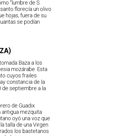
como “lumbre de S.
santo florecía un olivo
ue hojas, fuera de su
cuantas se podían
ZA)
n tomada Baza a los
glesia mozárabe. Esta
to cuyos frailes
ay constancia de la
8 de septiembre a la
brero de Guadix
 antigua mezquita.
itano oyó una voz que
a talla de una Virgen.
erados los bastetanos