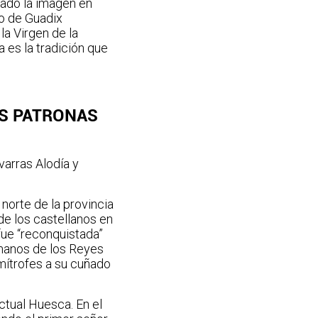
rado la imagen en
do de Guadix
la Virgen de la
a es la tradición que
AS PATRONAS
arras Alodía y
norte de la provincia
de los castellanos en
fue “reconquistada”
 manos de los Reyes
imítrofes a su cuñado
ctual Huesca. En el