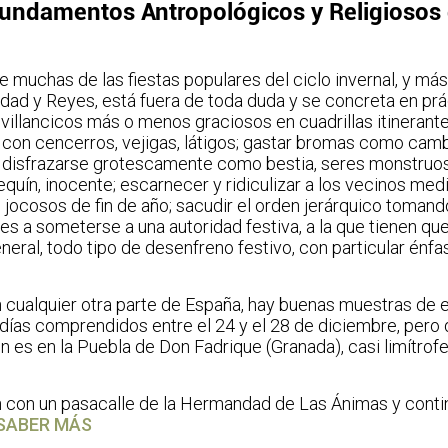
undamentos Antropológicos y Religiosos 
e muchas de las fiestas populares del ciclo invernal, y má
dad y Reyes, está fuera de toda duda y se concreta en pr
villancicos más o menos graciosos en cuadrillas itinerante
o con cencerros, vejigas, látigos; gastar bromas como camb
disfrazarse grotescamente como bestia, seres monstruosos
quín, inocente; escarnecer y ridiculizar a los vecinos me
jocosos de fin de año; sacudir el orden jerárquico tomando
es a someterse a una autoridad festiva, a la que tienen q
eral, todo tipo de desenfreno festivo, con particular énfas
 cualquier otra parte de España, hay buenas muestras de es
días comprendidos entre el 24 y el 28 de diciembre, pero
n es en la Puebla de Don Fadrique (Granada), casi limítrof
n con un pasacalle de la Hermandad de Las Ánimas y con
SABER MÁS