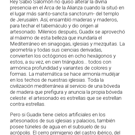
Rey Sabio Salomón no quiso alterar la divina
presencia en el Arca de la Alianza cuando la situó en
el lugar más santo-sancta sanctorum- del templo
de Jerusalén. Así, ensambló maderas y maderos,
para techar el tabernáculo y dio origen al
artesonado. Milenios después, Guadix se aprovechó
al máximo de esta belleza que inundaría el
Mediterráneo en sinagogas, iglesias y mezquitas. La
geometría y todas sus ciencias derivadas,
convierten los octógonos en ocho hexágonos y
estos, a su vez, en cien triángulos… todos con
armónica profundidad y variantes de colores y
formas. La matemática se hace armonía mudéjar
en los techos de nuestras iglesias. Toda la
civilización mediterránea al servicio de una bóveda
de madera que prefigura y anuncia la propia bóveda
celeste: el artesonado es estrellas que se estrellan
contra estrellas.
Pero si Guadix tiene cielos artificiales en los
artesonados de sus iglesias y palacios, también
posee túneles de agua en el subsuelo de su
acrópolis. El cerro primigenio del castro ibérico, del