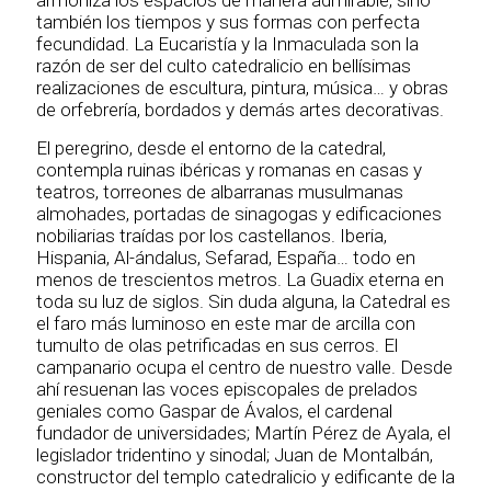
armoniza los espacios de manera admirable, sino
también los tiempos y sus formas con perfecta
fecundidad. La Eucaristía y la Inmaculada son la
razón de ser del culto catedralicio en bellísimas
realizaciones de escultura, pintura, música… y obras
de orfebrería, bordados y demás artes decorativas.
El peregrino, desde el entorno de la catedral,
contempla ruinas ibéricas y romanas en casas y
teatros, torreones de albarranas musulmanas
almohades, portadas de sinagogas y edificaciones
nobiliarias traídas por los castellanos. Iberia,
Hispania, Al-ándalus, Sefarad, España… todo en
menos de trescientos metros. La Guadix eterna en
toda su luz de siglos. Sin duda alguna, la Catedral es
el faro más luminoso en este mar de arcilla con
tumulto de olas petrificadas en sus cerros. El
campanario ocupa el centro de nuestro valle. Desde
ahí resuenan las voces episcopales de prelados
geniales como Gaspar de Ávalos, el cardenal
fundador de universidades; Martín Pérez de Ayala, el
legislador tridentino y sinodal; Juan de Montalbán,
constructor del templo catedralicio y edificante de la