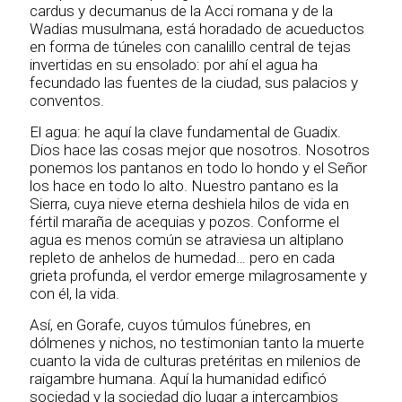
cardus y decumanus de la Acci romana y de la
Wadias musulmana, está horadado de acueductos
en forma de túneles con canalillo central de tejas
invertidas en su ensolado: por ahí el agua ha
fecundado las fuentes de la ciudad, sus palacios y
conventos.
El agua: he aquí la clave fundamental de Guadix.
Dios hace las cosas mejor que nosotros. Nosotros
ponemos los pantanos en todo lo hondo y el Señor
los hace en todo lo alto. Nuestro pantano es la
Sierra, cuya nieve eterna deshiela hilos de vida en
fértil maraña de acequias y pozos. Conforme el
agua es menos común se atraviesa un altiplano
repleto de anhelos de humedad… pero en cada
grieta profunda, el verdor emerge milagrosamente y
con él, la vida.
Así, en Gorafe, cuyos túmulos fúnebres, en
dólmenes y nichos, no testimonian tanto la muerte
cuanto la vida de culturas pretéritas en milenios de
raigambre humana. Aquí la humanidad edificó
sociedad y la sociedad dio lugar a intercambios