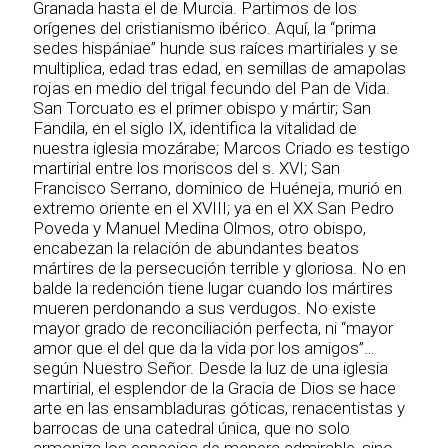
Granada hasta el de Murcia. Partimos de los
orígenes del cristianismo ibérico. Aquí, la “prima
sedes hispániae” hunde sus raíces martiriales y se
multiplica, edad tras edad, en semillas de amapolas
rojas en medio del trigal fecundo del Pan de Vida.
San Torcuato es el primer obispo y mártir; San
Fandila, en el siglo IX, identifica la vitalidad de
nuestra iglesia mozárabe; Marcos Criado es testigo
martirial entre los moriscos del s. XVI; San
Francisco Serrano, dominico de Huéneja, murió en
extremo oriente en el XVIII; ya en el XX San Pedro
Poveda y Manuel Medina Olmos, otro obispo,
encabezan la relación de abundantes beatos
mártires de la persecución terrible y gloriosa. No en
balde la redención tiene lugar cuando los mártires
mueren perdonando a sus verdugos. No existe
mayor grado de reconciliación perfecta, ni “mayor
amor que el del que da la vida por los amigos”…
según Nuestro Señor. Desde la luz de una iglesia
martirial, el esplendor de la Gracia de Dios se hace
arte en las ensambladuras góticas, renacentistas y
barrocas de una catedral única, que no solo