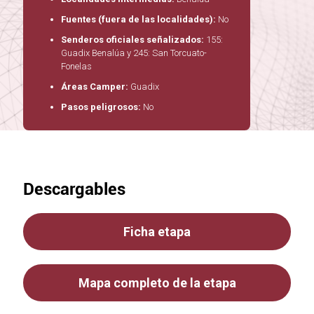
Fuentes (fuera de las localidades):
No
Senderos oficiales señalizados:
155:
Guadix Benalúa y 245: San Torcuato-
Fonelas
Áreas Camper:
Guadix
Pasos peligrosos:
No
Descargables
Ficha etapa
Mapa completo de la etapa