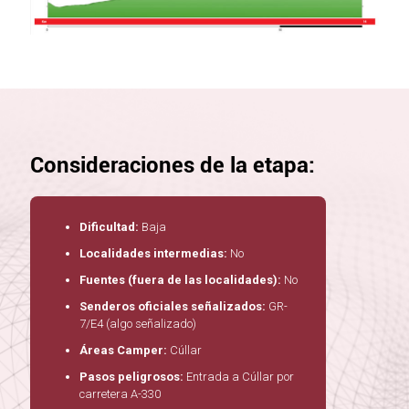
Consideraciones de la etapa:
Dificultad:
Baja
Localidades intermedias:
No
Fuentes (fuera de las localidades):
No
Senderos oficiales señalizados:
GR-
7/E4 (algo señalizado)
Áreas Camper:
Cúllar
Pasos peligrosos:
Entrada a Cúllar por
carretera A-330