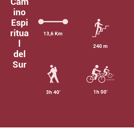
Cam
ino
Espi
ritua
13,6 Km
l
240 m
del
Sur
1h 00'
3h 40'