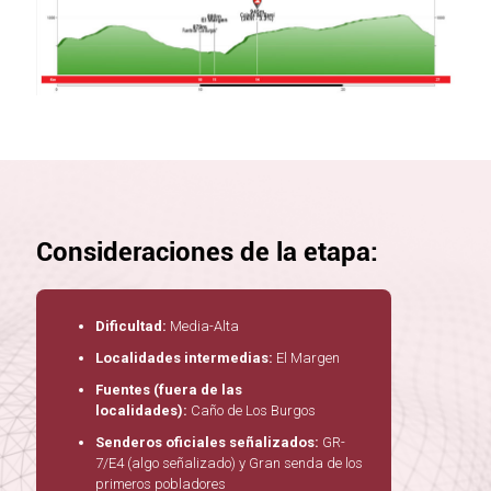
Consideraciones de la etapa:
Dificultad:
Media-Alta
Localidades intermedias:
El Margen
Fuentes (fuera de las
localidades):
Caño de Los Burgos
Senderos oficiales señalizados:
GR-
7/E4 (algo señalizado) y Gran senda de los
primeros pobladores