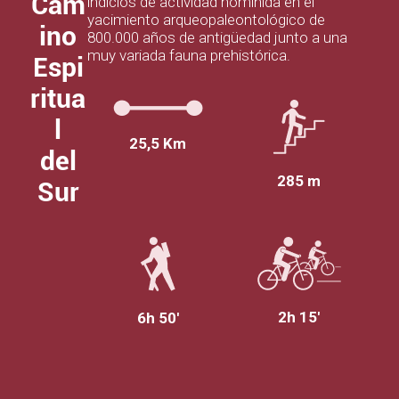
Cam
indicios de actividad homínida en el
yacimiento arqueopaleontológico de
ino
800.000 años de antigüedad junto a una
muy variada fauna prehistórica.
Espi
ritua
l
25,5 Km
del
285 m
Sur
2h 15'
6h 50'