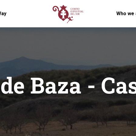
Way
Who we 
de Baza - Cas