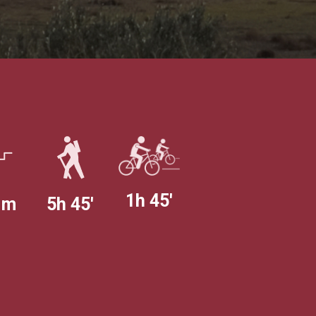
1h 45'
 m
5h 45'