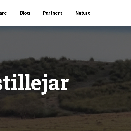
are
Blog
Partners
Nature
tillejar