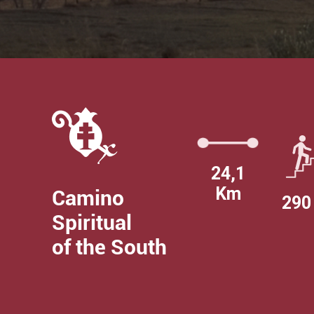
24,1
Km
Camino
290
Spiritual
of the South