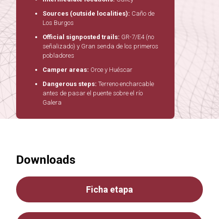
Sources (outside localities):
Caño de
Los Burgos
Official signposted trails:
GR-7/E4 (no
señalizado) y Gran senda de los primeros
pobladores
Camper areas:
Orce y Huéscar
Dangerous steps:
Terreno encharcable
antes de pasar el puente sobre el río
Galera
Downloads
Ficha etapa